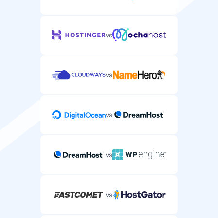
vs
vs
vs
vs
vs