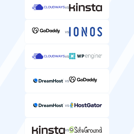
vs
vs
vs
vs
vs
vs