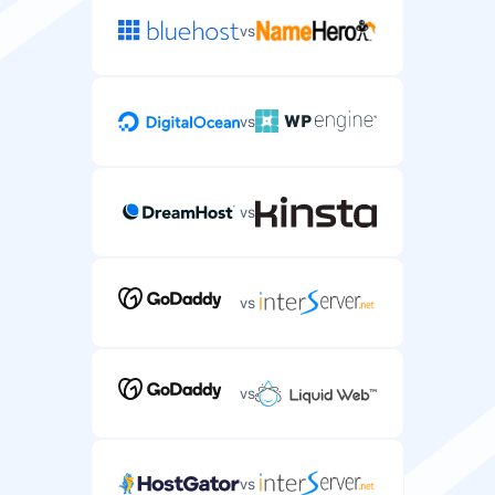
vs
vs
vs
vs
vs
vs