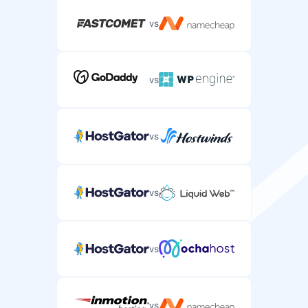
vs
vs
vs
vs
vs
vs