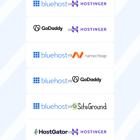
vs
vs
vs
vs
vs
vs