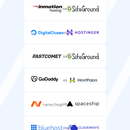
vs
vs
vs
vs
vs
vs