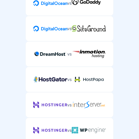
vs
vs
vs
vs
vs
vs