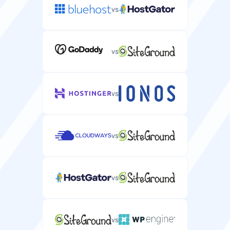
vs
vs
vs
vs
vs
vs