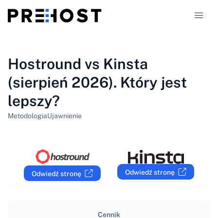
Typy hostingu
Hostround vs Kinsta
(sierpień 2026). Który jest
Porównania
lepszy?
Kupony
319
Metodologia
Ujawnienie
Blog
PL
Odwiedź stronę
Odwiedź stronę
Cennik