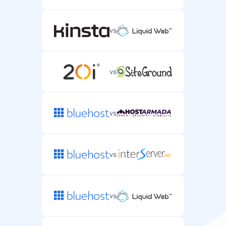
vs
vs
vs
vs
vs