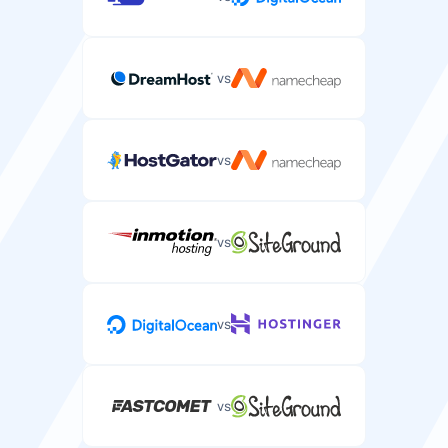
CDN serwujący Twoją stronę WordPress z lokalizacji
na całym świecie.
vs
vs
Bezpieczeństwo
Darmowy certyfikat SSL
vs
Darmowy certyfikat SSL do zabezpieczenia strony
WordPress i wyświetlania kłódki.
vs
Gwarancja dostępności SLA
vs
SLA gwarantujące czas działania Twojej strony
WordPress.