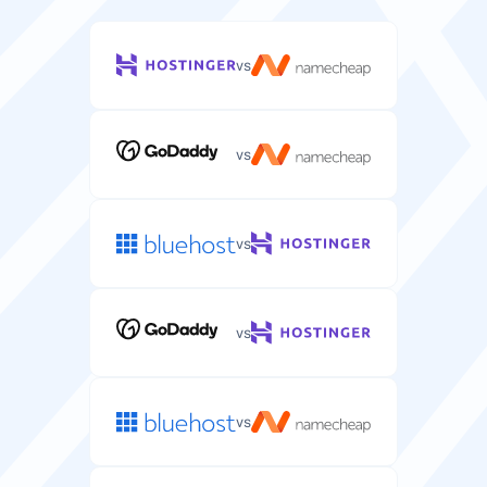
nieograniczony
nieograniczony
vs
Panel sterowania
Interfejs webowy do zarządzania kontem hostingowym
WordPress i plikami.
vs
other
other
vs
Liczba stron
Ile stron WordPress możesz hostować na tym planie.
1-10
1
vs
System operacyjny
System operacyjny serwera zoptymalizowany pod
vs
hosting WordPress.