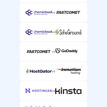
vs
vs
vs
vs
vs