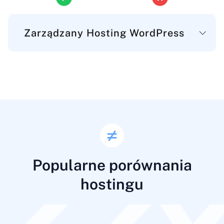
Zarządzany Hosting WordPress
Główne
Przestrzeń dyskowa
Przestrzeń dyskowa na pliki WordPress, bazy danych i
e-maile.
25-300 GB
nieograniczony
Popularne porównania
hostingu
Transfer danych
Miesięczny limit transferu danych dla odwiedzających
Twoją stronę WordPress.