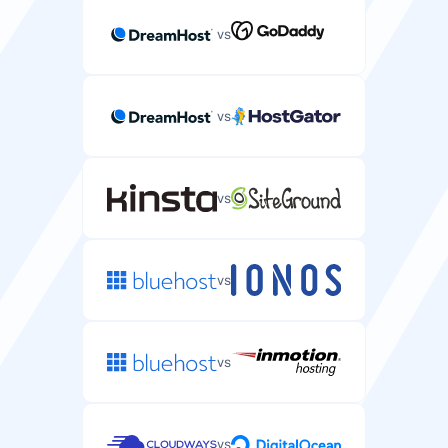
vs
Obsługa HTTP/3
vs
Najnowszy protokół webowy z lepszą wydajnością dla
stron WordPress.
vs
Pamięć podręczna Redis
vs
System pamięci podręcznej przyspieszający zapytania
do bazy danych WordPress.
vs
CDN w zestawie
vs