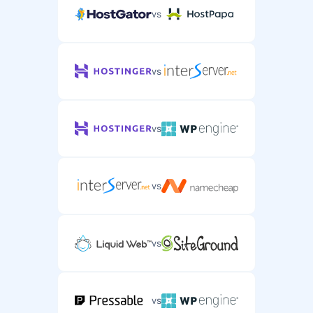
vs
vs
vs
vs
vs
vs