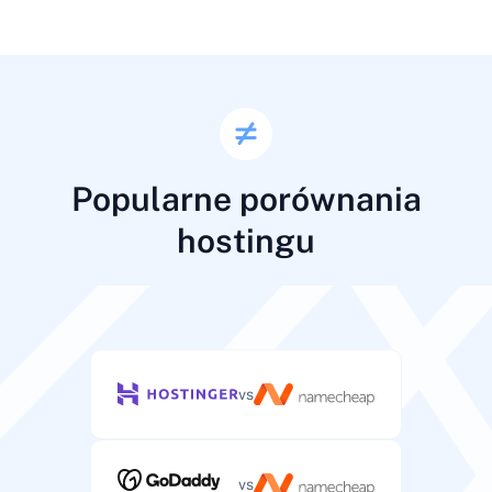
Miesięczny limit transferu danych dla ruchu serwera.
Główne
25-300 GB
nieograniczony
Przestrzeń na pliki, aplikacje i dane serwera.
Transfer danych
1000-8000
2000-10000
Przestrzeń dyskowa
800-2000 GB
240-4000 GB
Panel sterowania
Miesięczny limit transferu danych dla ruchu serwera.
GB
GB
Całkowita przestrzeń dyskowa do rozdzielenia między
Interfejs webowy do zarządzania kontem hostingowym
konta klientów.
Transfer danych
WordPress i plikami.
1000-8000
2000-10000
System operacyjny
Miesięczny limit transferu danych dla ruchu serwera.
GB
GB
100-500 GB
40-200 GB
System operacyjny serwera (Linux/Windows) dla
Popularne porównania
custom
Twojego środowiska.
10000-30000
hostingu
—
Panel sterowania
Transfer danych
GB
Linux
Linux
Liczba stron
Opcjonalny interfejs webowy do zarządzania serwerem
Całkowity miesięczny transfer danych do rozdzielenia
i aplikacjami.
Ile stron WordPress możesz hostować na tym planie.
między strony klientów.
Panel sterowania
Dedykowane IP
1-10
1-5
2000-4000 GB
Opcjonalny interfejs webowy do zarządzania serwerem
Unikalne IP przypisane do Twojego serwera dla
i aplikacjami.
lepszego bezpieczeństwa i kontroli.
nieograniczony
do
vs
System operacyjny
Liczba stron
nieograniczonego
System operacyjny serwera zoptymalizowany pod
Liczba stron, które możesz hostować na serwerze
hosting WordPress.
(nieograniczona w większości planów).
Panel sterowania
vs