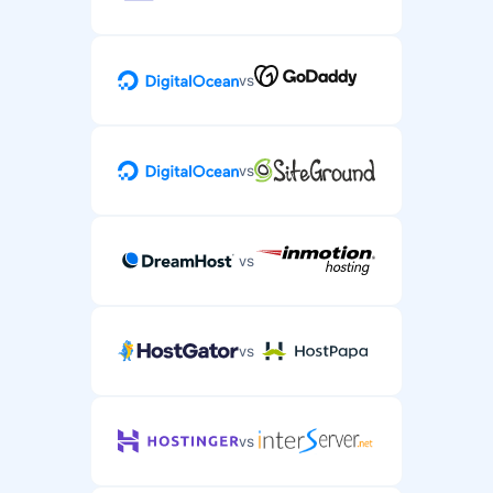
vs
vs
vs
vs
vs