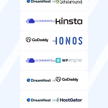
Obsługa własnego ISO
vs
SLA gwarantujące czas działania Twojego serwera.
Obsługa HTTP/2
Najnowszy protokół webowy z lepszą wydajnością dla
Możliwość instalacji własnych obrazów systemu
NVMe
NVMe
stron klientów.
Obsługa nowoczesnego protokołu webowego dla
operacyjnego na serwerze.
99.9%
99.995%
szybszego ładowania stron.
vs
Obsługa HTTP/2
Dostęp SSH/SFTP
—
Nowoczesny protokół webowy przyspieszający
Bezpieczny dostęp do zarządzania plikami serwera i
ładowanie stron WordPress.
Pamięć podręczna Redis
Dostęp VNC
uruchamiania poleceń.
vs
Obsługa HTTP/3
System pamięci podręcznej przyspieszający zapytania
Dostęp VNC do zdalnego pulpitu serwera.
—
baz danych stron klientów.
Najnowszy protokół webowy z lepszą wydajnością i
niezawodnością.
vs
—
Obsługa HTTP/3
Automatyczne kopie zapasowe
—
Najnowszy protokół webowy z lepszą wydajnością dla
Automatyczne kopie zapasowe danych i konfiguracji
stron WordPress.
CDN w zestawie
serwera.
vs
Szybkość
Pamięć podręczna Redis
CDN serwujący strony klientów z lokalizacji na całym
świecie.
System pamięci podręcznej, który możesz
co 24 godzin
zainstalować na serwerze.
Typ dysku
vs
—
Typ dysku (HDD, SSD, NVMe) wpływający na
Pamięć podręczna Redis
Ochrona DDoS
—
wydajność serwera.