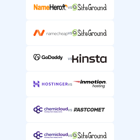
vs
vs
vs
vs
vs
vs