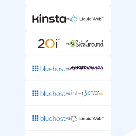
vs
vs
vs
vs
vs