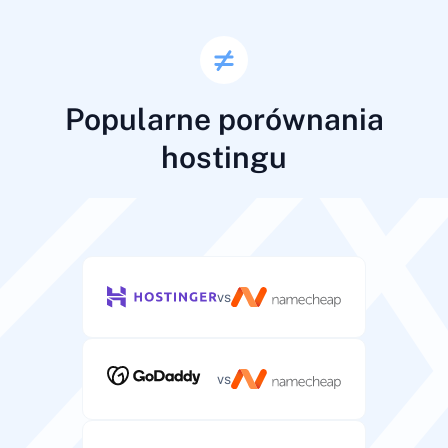
Popularne porównania
hostingu
vs
vs