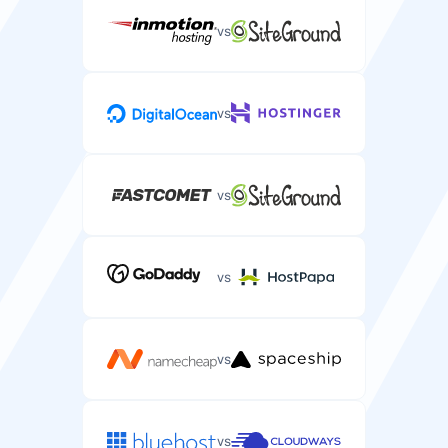
vs
vs
vs
vs
vs
vs