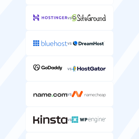
vs
vs
vs
vs
vs