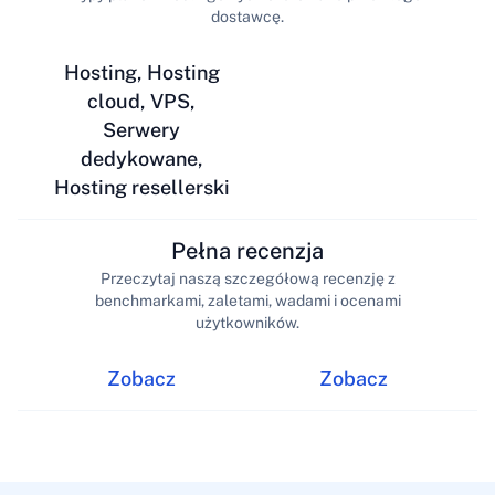
dostawcę.
Hosting, Hosting
cloud, VPS,
Serwery
dedykowane,
Hosting resellerski
Pełna recenzja
Przeczytaj naszą szczegółową recenzję z
benchmarkami, zaletami, wadami i ocenami
użytkowników.
Zobacz
Zobacz