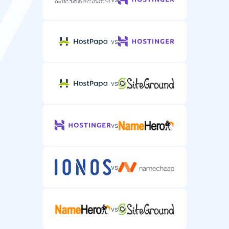
vs
vs
vs
vs
vs