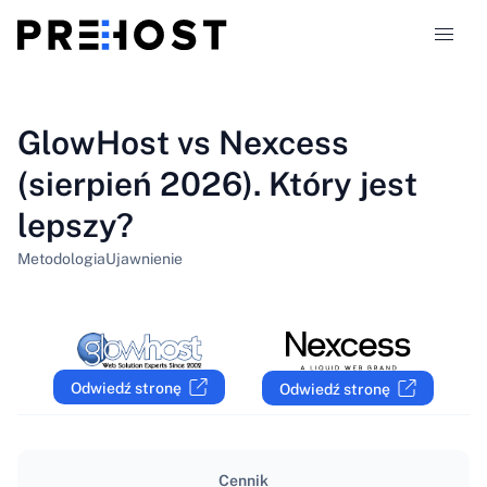
Typy hostingu
GlowHost vs Nexcess
(sierpień 2026). Który jest
Porównania
lepszy?
Kupony
319
Metodologia
Ujawnienie
Blog
PL
Odwiedź stronę
Odwiedź stronę
Cennik