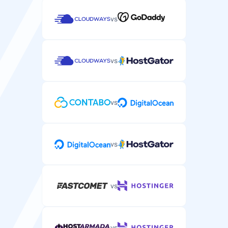
vs
vs
vs
vs
vs
vs