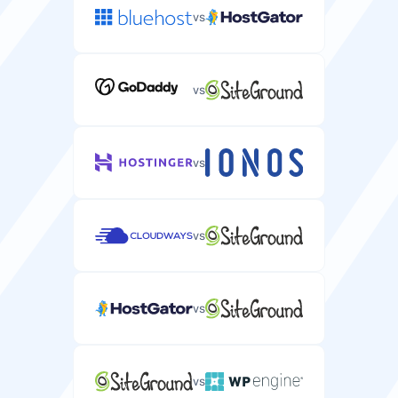
vs
vs
vs
vs
vs
vs