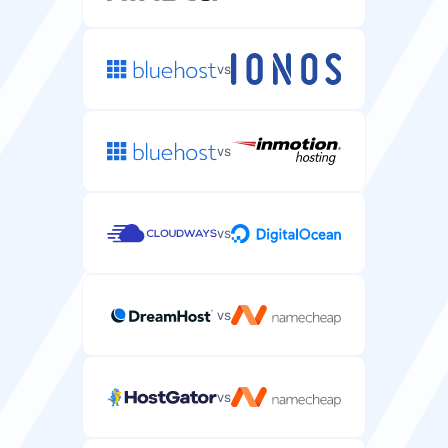
vs
vs
vs
vs
vs