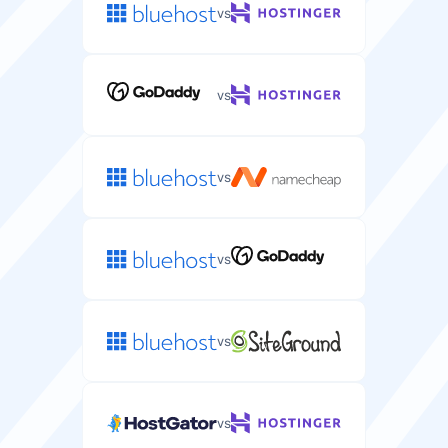
vs
vs
vs
vs
vs
vs