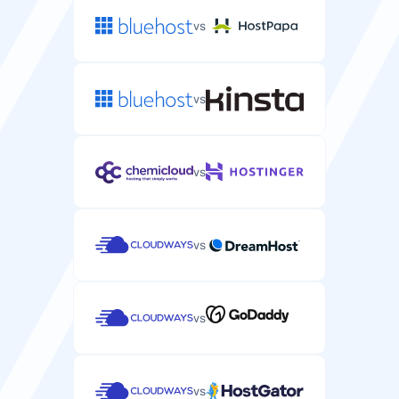
vs
vs
vs
vs
vs
vs