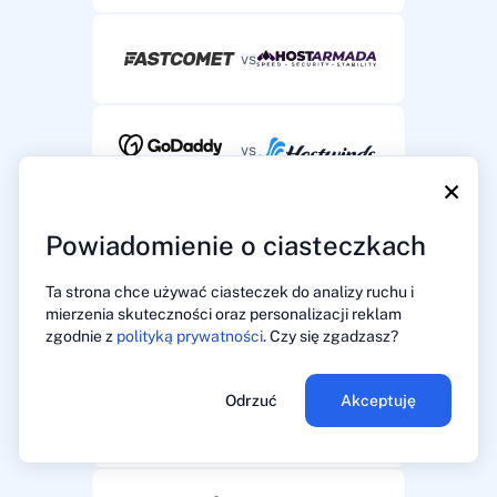
vs
vs
×
Powiadomienie o ciasteczkach
vs
Ta strona chce używać ciasteczek do analizy ruchu i
mierzenia skuteczności oraz personalizacji reklam
vs
zgodnie z
polityką prywatności
. Czy się zgadzasz?
Odrzuć
Akceptuję
vs