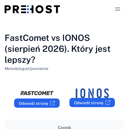
Typy hostingu
FastComet vs IONOS
(sierpień 2026). Który jest
Porównania
lepszy?
Kupony
319
Metodologia
Ujawnienie
Blog
PL
Odwiedź stronę
Odwiedź stronę
Cennik