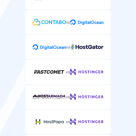
vs
vs
vs
vs
vs