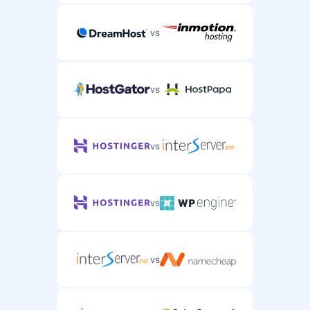
vs
vs
vs
vs
vs