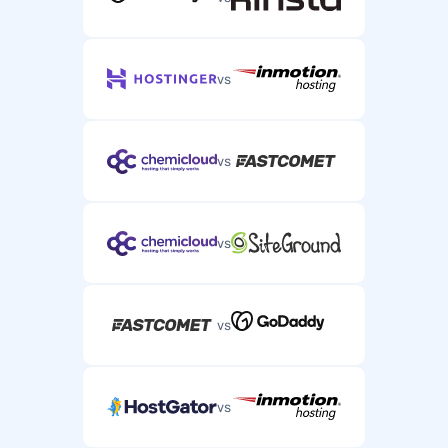
vs
vs
vs
vs
vs