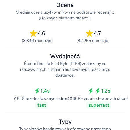
Ocena
Średnia ocena użytkowników na podstawie recenzji z
głównych platform recenzji.
4.6
4.7
(3,844 recenzje)
(42,255 recenzje)
Wydajność
Średni Time to First Byte (TTFB) zmierzony na
rzeczywistych stronach hostowanych przez tego
dostawcę.
1.4s
1.2s
(1848 przetestowanych stron)
(160K+ przetestowanych stron)
fast
superfast
Typy
Typy planów hostingowych oferowane przez tego