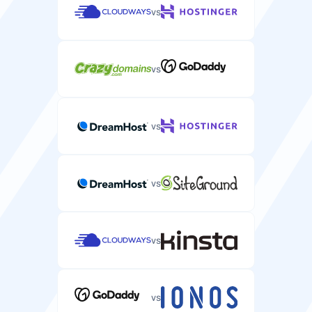
Szybkość
vs
Typ dysku
Typ dysku (HDD, SSD, NVMe) wpływający na
vs
wydajność serwera.
NVMe
NVMe
vs
Szybkość sieci
Szybkość połączenia sieciowego dla transferu danych
vs
serwera.
1-10 Gbps
1 Gbps
vs
Bezpieczeństwo
vs