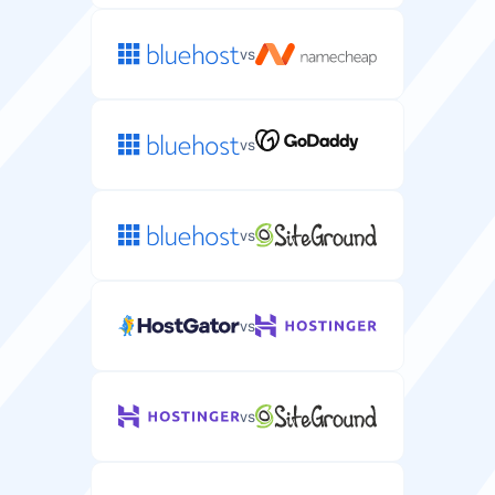
vs
Gwarancja zwrotu pieniędzy
Dni na wypróbowanie hostingu serwerowego i
uzyskanie pełnego zwrotu.
vs
7 dni
vs
Darmowa domena
Bezpłatna rejestracja domeny w zestawie z planem
serwerowym.
vs
vs
Darmowa migracja
Bezpłatna usługa migracji serwera od obecnego
dostawcy.