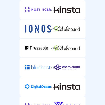
vs
vs
vs
vs
vs