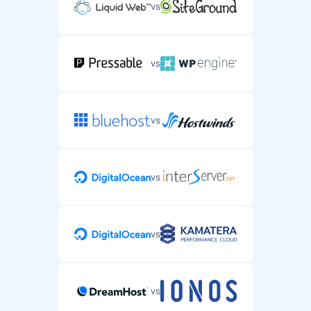
vs
vs
vs
vs
vs
vs