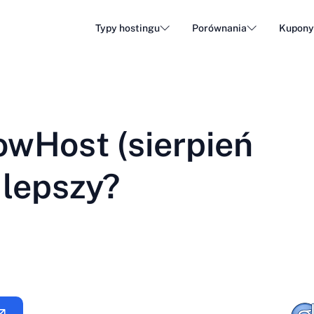
Typy hostingu
Porównania
Kupon
Hosting WordPress
Tani h
DA - Dansk
Popular
DE - Deutsch
vs
vs
Hosting w chmurze
Serwe
Trendy
owHost (sierpień
ET - Eesti
FI - Suomi
Hosting poczty e-mail
Hosti
Hot
vs
vs
IT - Italiano
JA - 日本語
 lepszy?
NL - Nederlands
NO - Norsk b
Zobacz wszystkie typy
Zobacz wszystkie lub utwórz nowe
RO - Română
RU - Русский
TR - Türkçe
UK - Українсь