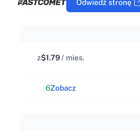
Odwiedź stronę
z
$1.79
/ mies.
6
Zobacz