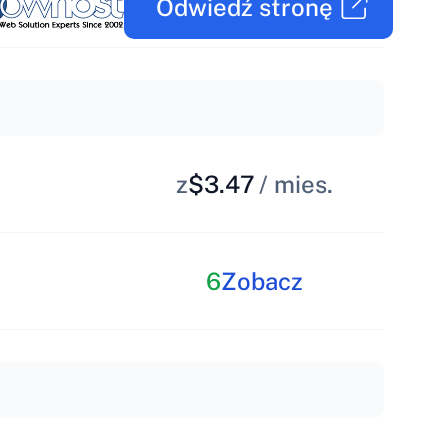
Odwiedź stronę
z
$3.47
/ mies.
6
Zobacz