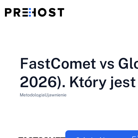
Hosting współdzielony
BG - Български
CS - Čeština
vs
VPS
FastComet vs Gl
EN - English
ES - Español
Tani VPS
HU - Magyar
ID - Indonesia
2026). Który jest
LT - Lietuvių
LV - Latviešu
Metodologia
Ujawnienie
PT-BR - Português
PT-PT - Português
SL - Slovenščina
SV - Svenska