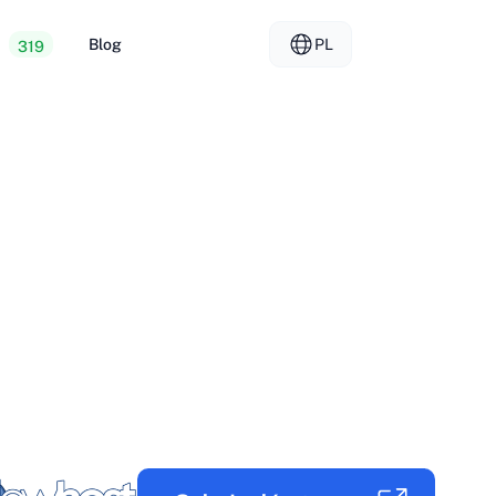
y
Blog
PL
319
osting
EL - Ελληνικά
vs
ry dedykowane
FR - Français
ng dla sprzedawców
KO - 한국어
okmål
PL - Polski
SK - Slovenčina
ка
ZH-CN - 简体中文