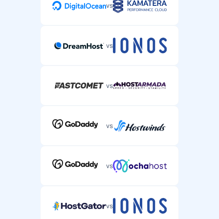
vs
vs
vs
vs
vs
vs