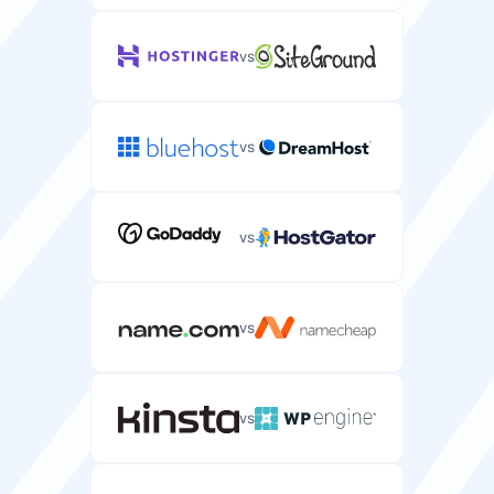
vs
vs
vs
vs
vs