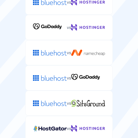
vs
vs
vs
vs
vs
vs