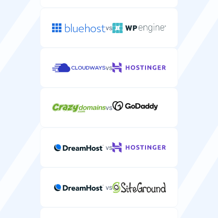
vs
vs
vs
vs
vs