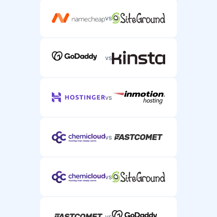
vs
vs
vs
vs
vs
vs