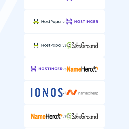
vs
vs
vs
vs
vs