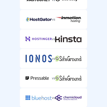
vs
vs
vs
vs
vs