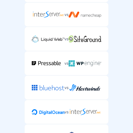
vs
vs
vs
vs
vs