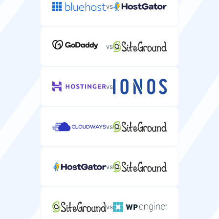
vs
vs
vs
vs
vs
vs