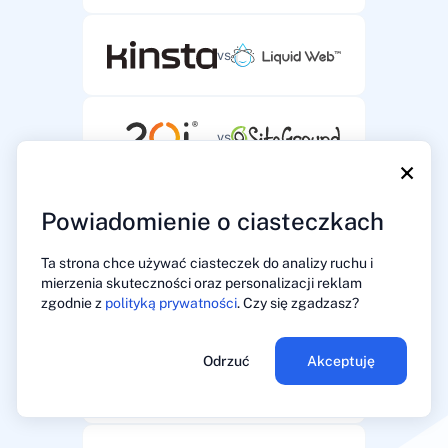
vs
vs
×
Powiadomienie o ciasteczkach
vs
Ta strona chce używać ciasteczek do analizy ruchu i
mierzenia skuteczności oraz personalizacji reklam
vs
zgodnie z
polityką prywatności
. Czy się zgadzasz?
Odrzuć
Akceptuję
vs