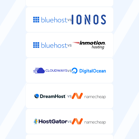
vs
vs
vs
vs
vs