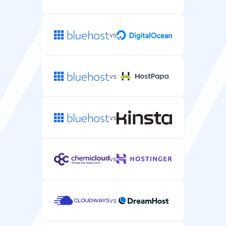
vs
vs
vs
vs
vs