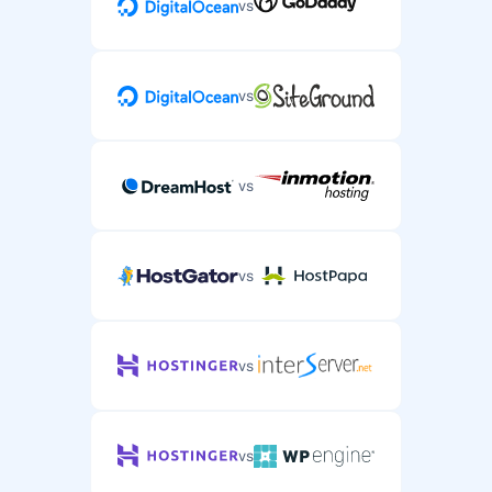
vs
vs
vs
vs
vs
vs