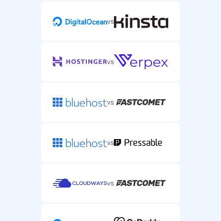
vs
vs
vs
vs
vs