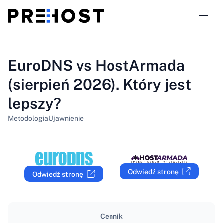
Typy hostingu
EuroDNS vs HostArmada
(sierpień 2026). Który jest
Porównania
lepszy?
Kupony
319
Metodologia
Ujawnienie
Blog
PL
Odwiedź stronę
Odwiedź stronę
Cennik