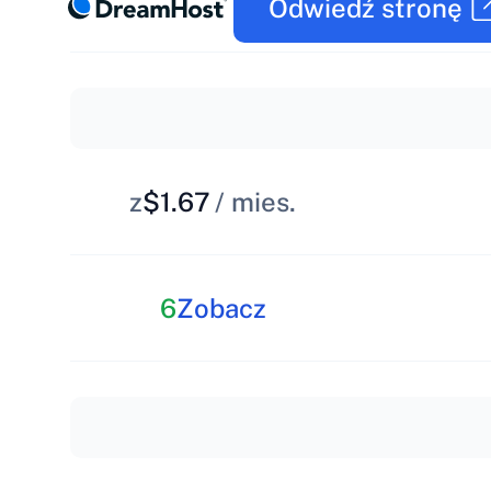
Odwiedź stronę
z
$1.67
/ mies.
6
Zobacz