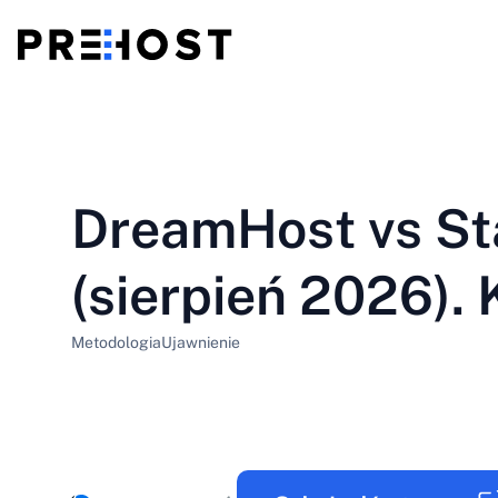
Hosting współdzielony
BG - Български
CS - Čeština
vs
VPS
DreamHost vs St
EN - English
ES - Español
Tani VPS
HU - Magyar
ID - Indonesia
(sierpień 2026). 
LT - Lietuvių
LV - Latviešu
Metodologia
Ujawnienie
PT-BR - Português
PT-PT - Português
SL - Slovenščina
SV - Svenska