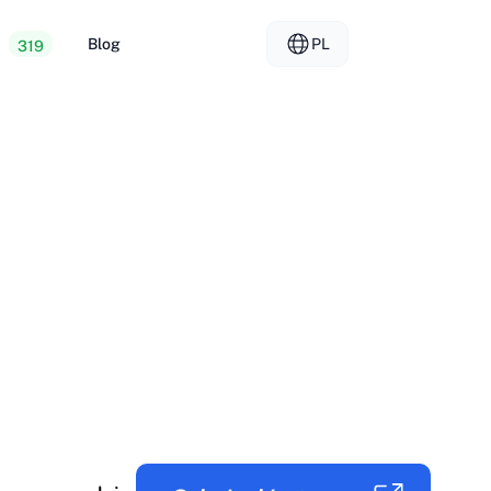
y
Blog
PL
319
osting
EL - Ελληνικά
vs
ry dedykowane
FR - Français
ng dla sprzedawców
KO - 한국어
okmål
PL - Polski
SK - Slovenčina
ка
ZH-CN - 简体中文