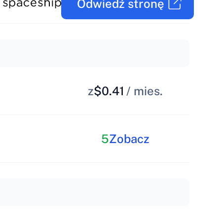
Odwiedź stronę
z
$0.41
/ mies.
5
Zobacz