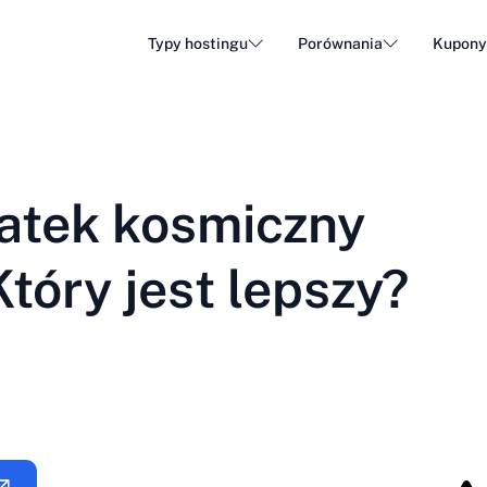
Typy hostingu
Porównania
Kupon
Hosting WordPress
Tani h
DA - Dansk
Popular
DE - Deutsch
vs
vs
Hosting w chmurze
Serwe
Trendy
atek kosmiczny
ET - Eesti
FI - Suomi
Hosting poczty e-mail
Hosti
Hot
vs
vs
IT - Italiano
JA - 日本語
Który jest lepszy?
NL - Nederlands
NO - Norsk b
Zobacz wszystkie typy
Zobacz wszystkie lub utwórz nowe
RO - Română
RU - Русский
TR - Türkçe
UK - Українсь