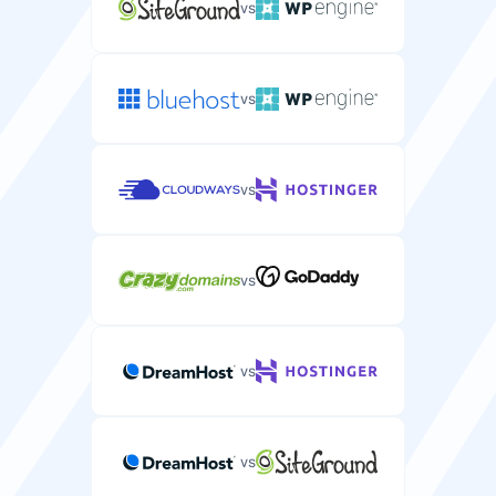
vs
vs
vs
vs
vs
vs