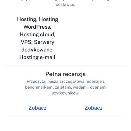
dostawcę.
Hosting, Hosting
WordPress,
Hosting cloud,
VPS, Serwery
dedykowane,
Hosting e-mail
Pełna recenzja
Przeczytaj naszą szczegółową recenzję z
benchmarkami, zaletami, wadami i ocenami
użytkowników.
Zobacz
Zobacz