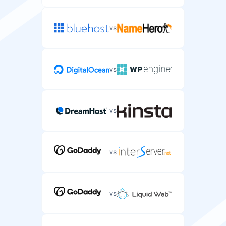
vs
vs
vs
vs
vs