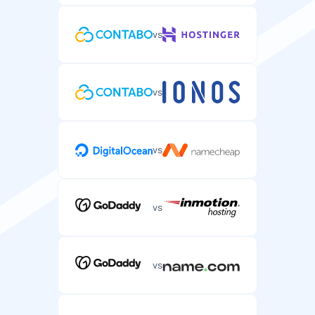
vs
vs
vs
vs
vs