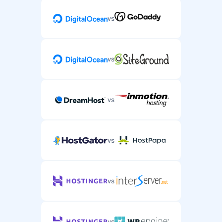
vs
vs
vs
vs
vs
vs