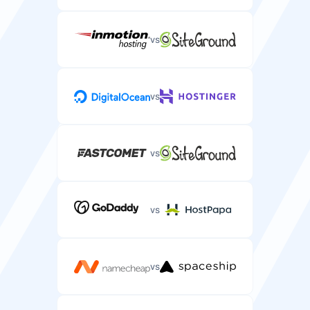
vs
vs
vs
vs
vs