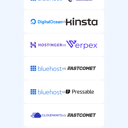
vs
vs
vs
vs
vs