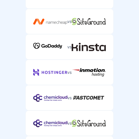
vs
vs
vs
vs
vs