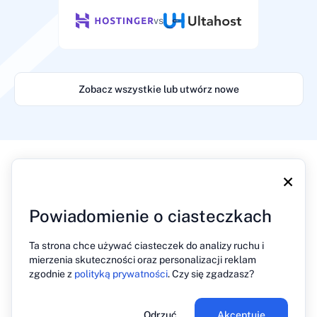
vs
Zobacz wszystkie lub utwórz nowe
×
Powiadomienie o ciasteczkach
O nas
Blog
Prasa
Kontakt
Polityka prywatności
Ta strona chce używać ciasteczek do analizy ruchu i
mierzenia skuteczności oraz personalizacji reklam
zgodnie z
polityką prywatności
. Czy się zgadzasz?
© 2026 PREHOST. Wszelkie prawa zastrzeżone
Odrzuć
Akceptuję