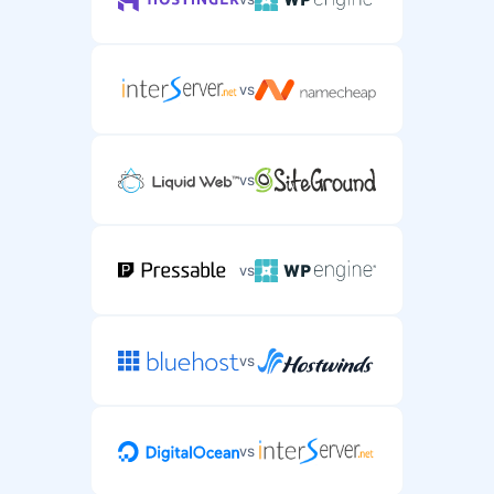
vs
vs
vs
vs
vs