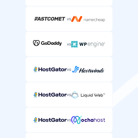
vs
vs
vs
vs
vs