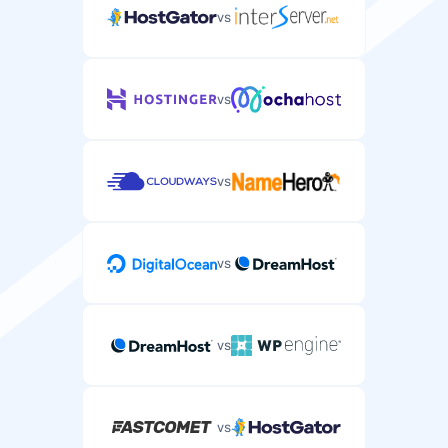
vs
vs
vs
vs
vs
vs