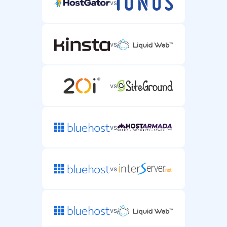
vs
vs
vs
vs
vs
vs