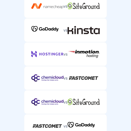
vs
vs
vs
vs
vs
vs