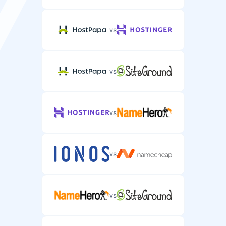
vs
vs
vs
vs
vs