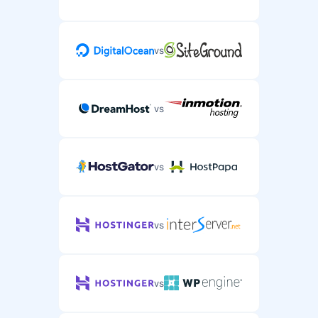
vs
vs
vs
vs
vs