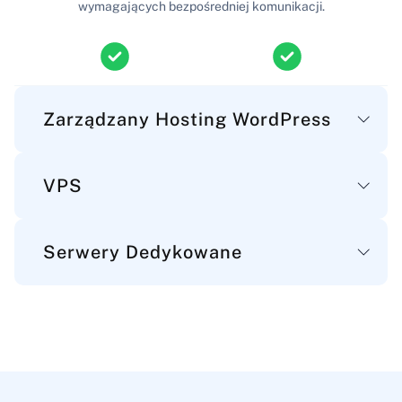
wymagających bezpośredniej komunikacji.
Zarządzany Hosting WordPress
VPS
Główne
Serwery Dedykowane
Przestrzeń dyskowa
Główne
Przestrzeń dyskowa na pliki WordPress, bazy danych i
e-maile.
Przestrzeń dyskowa
10-50 GB
30-100 GB
Główne
Przestrzeń na pliki, aplikacje i dane serwera.
Przestrzeń dyskowa
50-1050 GB
30-7500 GB
Transfer danych