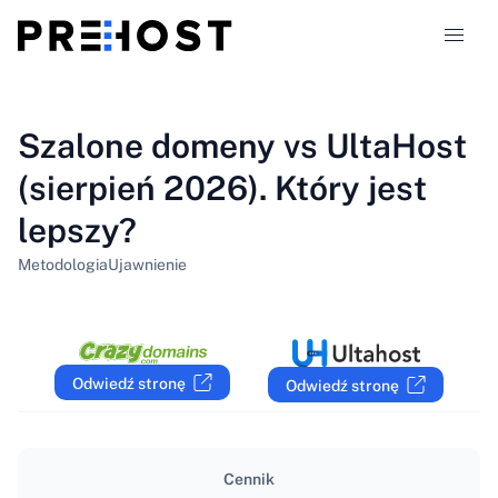
Typy hostingu
Szalone domeny vs UltaHost
(sierpień 2026). Który jest
Porównania
lepszy?
Kupony
319
Metodologia
Ujawnienie
Blog
PL
Odwiedź stronę
Odwiedź stronę
Cennik