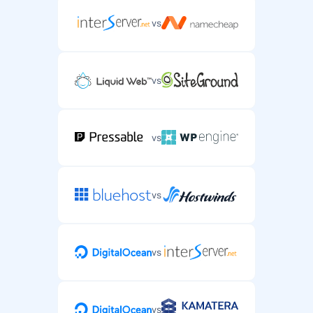
vs
vs
vs
vs
vs
vs