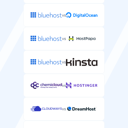
co 7 dni
co 24 godzin
vs
Ochrona DDoS
Ochrona przed atakami DDoS, które mogłyby wyłączyć
vs
stronę WordPress.
vs
Wsparcie
vs
Wsparcie e-mail/ticket
Wsparcie dedykowane WordPress przez e-mail lub
vs
system ticketowy.