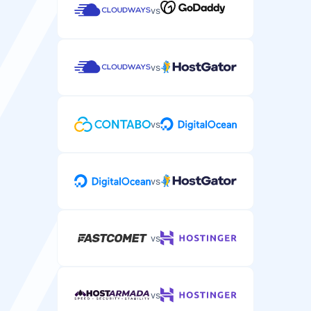
vs
Czat na żywo
Czat na żywo w pilnych sprawach dotyczących
vs
WordPress.
vs
Wsparcie telefoniczne
Wsparcie telefoniczne w złożonych kwestiach
vs
hostingu WordPress.
vs
vs