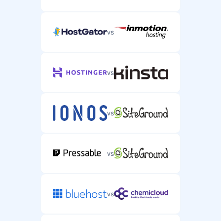
vs
vs
vs
vs
vs