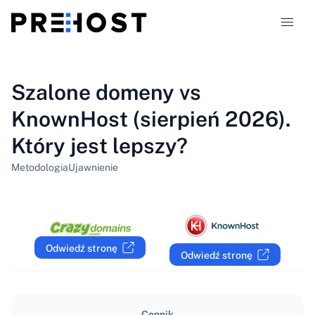
Typy hostingu
Szalone domeny vs
KnownHost (sierpień 2026).
Porównania
Który jest lepszy?
Kupony
319
Metodologia
Ujawnienie
Blog
PL
Odwiedź stronę
Odwiedź stronę
Cennik