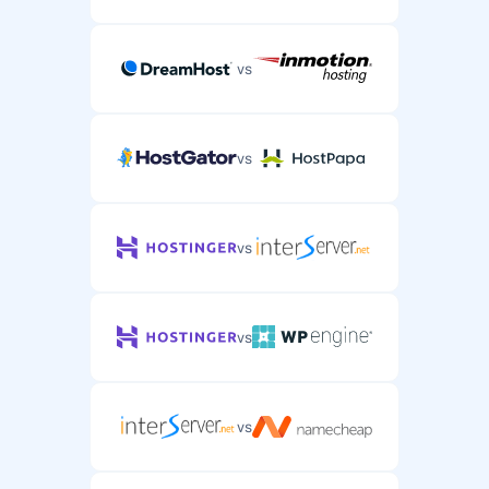
vs
vs
vs
vs
vs