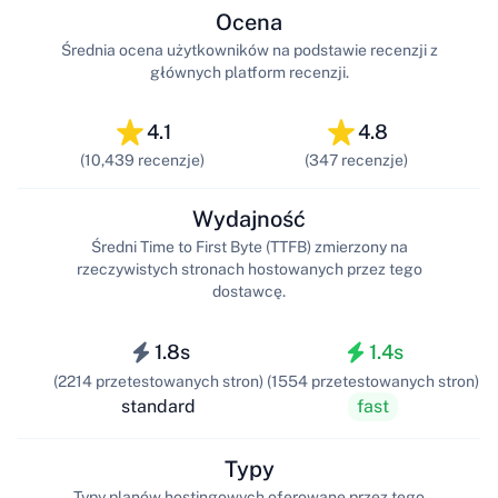
Ocena
Średnia ocena użytkowników na podstawie recenzji z
głównych platform recenzji.
4.1
4.8
(10,439 recenzje)
(347 recenzje)
Wydajność
Średni Time to First Byte (TTFB) zmierzony na
rzeczywistych stronach hostowanych przez tego
dostawcę.
1.8s
1.4s
(2214 przetestowanych stron)
(1554 przetestowanych stron)
standard
fast
Typy
Typy planów hostingowych oferowane przez tego