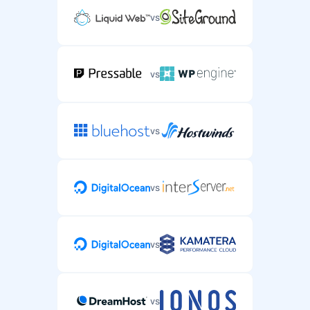
vs
vs
vs
vs
vs
vs