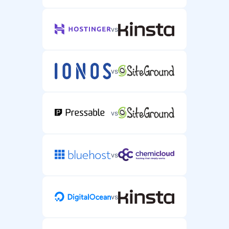
vs
vs
vs
vs
vs