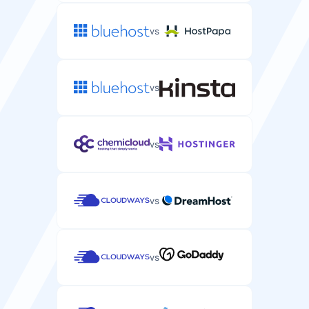
co 7 dni
co 24 godzin
vs
Ochrona DDoS
Ochrona przed atakami DDoS, które mogłyby wyłączyć
vs
stronę WordPress.
vs
Wsparcie
vs
Wsparcie e-mail/ticket
Wsparcie dedykowane WordPress przez e-mail lub
vs
system ticketowy.