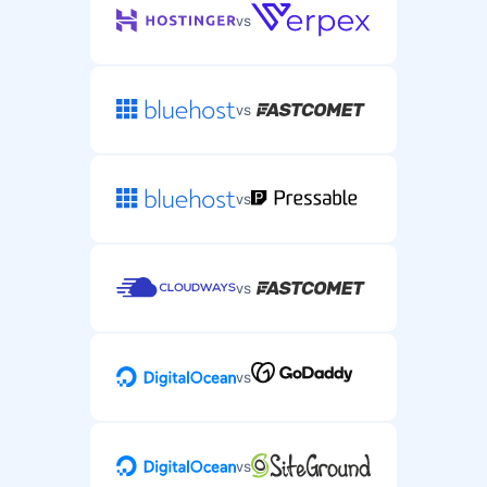
vs
vs
vs
vs
vs
vs