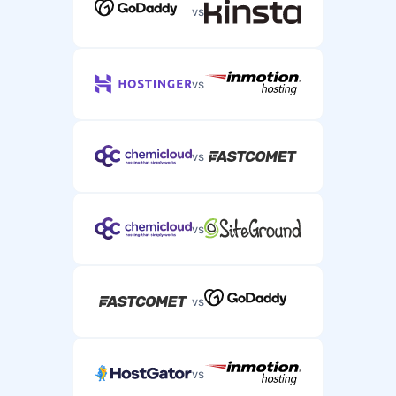
vs
vs
vs
vs
vs
vs