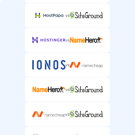
vs
vs
vs
vs
vs