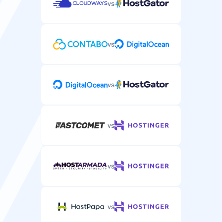
vs
Czat na żywo
Czat na żywo w pilnych sprawach dotyczących
vs
WordPress.
vs
Wsparcie telefoniczne
Wsparcie telefoniczne w złożonych kwestiach
vs
hostingu WordPress.
vs
vs