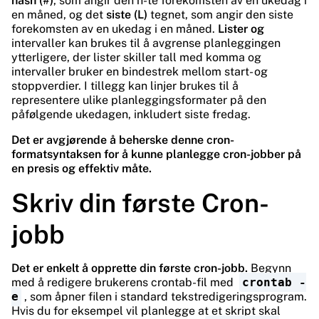
hash (#)
, som angir den n-te forekomsten av en ukedag i
en måned, og det
siste (L)
tegnet, som angir den siste
forekomsten av en ukedag i en måned.
Lister og
intervaller kan brukes til å avgrense planleggingen
ytterligere, der lister skiller tall med komma og
intervaller bruker en bindestrek mellom start- og
stoppverdier. I tillegg kan linjer brukes til å
representere ulike planleggingsformater på den
påfølgende ukedagen, inkludert siste fredag.
Det er avgjørende å beherske denne cron-
formatsyntaksen for å kunne planlegge cron-jobber på
en presis og effektiv måte.
Skriv din første Cron-
jobb
Det er enkelt å opprette din første cron-jobb.
Begynn
med å redigere brukerens crontab-fil med
crontab -
e
, som åpner filen i standard tekstredigeringsprogram.
Hvis du for eksempel vil planlegge at et skript skal