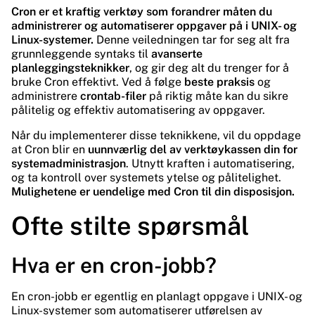
Cron er et kraftig verktøy som forandrer måten du
administrerer og automatiserer oppgaver på i UNIX- og
Linux-systemer.
Denne veiledningen tar for seg alt fra
grunnleggende syntaks til
avanserte
planleggingsteknikker
, og gir deg alt du trenger for å
bruke Cron effektivt. Ved å følge
beste praksis
og
administrere
crontab-filer
på riktig måte kan du sikre
pålitelig og effektiv automatisering av oppgaver.
Når du implementerer disse teknikkene, vil du oppdage
at Cron blir en
uunnværlig del av verktøykassen din for
systemadministrasjon
. Utnytt kraften i automatisering,
og ta kontroll over systemets ytelse og pålitelighet.
Mulighetene er uendelige med Cron til din disposisjon.
Ofte stilte spørsmål
Hva er en cron-jobb?
En cron-jobb er egentlig en planlagt oppgave i UNIX- og
Linux-systemer som automatiserer utførelsen av