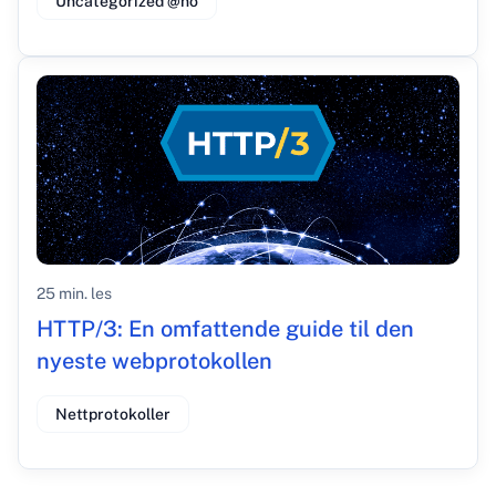
Uncategorized @no
25 min. les
HTTP/3: En omfattende guide til den
nyeste webprotokollen
Nettprotokoller