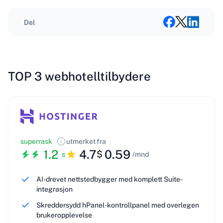
Del
TOP 3 webhotelltilbydere
superrask
utmerket
fra
1.2
4.7
0.59
$
s
/mnd
AI-drevet nettstedbygger med komplett Suite-
integrasjon
Skreddersydd hPanel-kontrollpanel med overlegen
brukeropplevelse