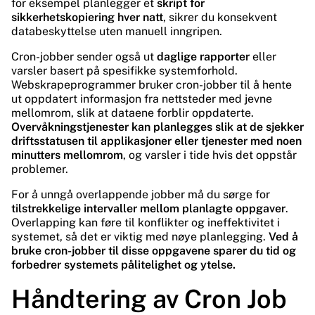
for eksempel planlegger et
skript for
sikkerhetskopiering hver natt
, sikrer du konsekvent
databeskyttelse uten manuell inngripen.
Cron-jobber sender også ut
daglige rapporter
eller
varsler basert på spesifikke systemforhold.
Webskrapeprogrammer bruker cron-jobber til å hente
ut oppdatert informasjon fra nettsteder med jevne
mellomrom, slik at dataene forblir oppdaterte.
Overvåkningstjenester kan planlegges slik at de sjekker
driftsstatusen til applikasjoner eller tjenester med noen
minutters mellomrom
, og varsler i tide hvis det oppstår
problemer.
For å unngå overlappende jobber må du sørge for
tilstrekkelige intervaller mellom planlagte oppgaver
.
Overlapping kan føre til konflikter og ineffektivitet i
systemet, så det er viktig med nøye planlegging.
Ved å
bruke cron-jobber til disse oppgavene sparer du tid og
forbedrer systemets pålitelighet og ytelse.
Håndtering av Cron Job