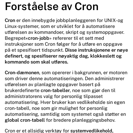
Forståelse av Cron
Cron
er den innebygde jobbplanleggeren for UNIX- og
Linux-systemer, som er utviklet for å automatisere
utførelsen av kommandoer, skript og systemoppgaver.
Begrepet
«cron-jobb
» refererer til et sett med
instruksjoner som Cron følger for å utføre en oppgave
på et spesifisert tidspunkt.
Disse instruksjonene er nøye
definert, og spesifiserer nøyaktig dag, klokkeslett og
kommando som skal utføres.
Cron-dæmonen
, som opererer i bakgrunnen, er motoren
som driver denne automatiseringen. Den administrerer
utførelsen av planlagte oppgaver basert på
brukerdefinerte
cron-tabeller
, noe som gjør den til
administratorens valg for personlig tilpasset
automatisering. Hver bruker kan vedlikeholde sin egen
cron-tabell, noe som gir mulighet for personlig
automatisering, samtidig som systemet også støtter en
global cron-tabell
for bredere planleggingsbehov.
Cron er et allsidig verktøy for
systemvedlikehold,