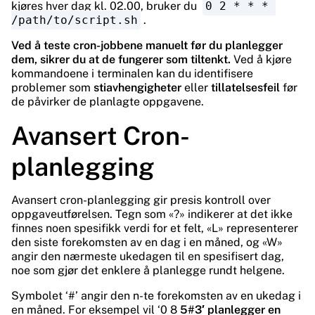
kjøres hver dag kl. 02.00, bruker du
0 2 * * * 
/path/to/script.sh
.
Ved å teste cron-jobbene manuelt før du planlegger
dem, sikrer du at de fungerer som tiltenkt.
Ved å kjøre
kommandoene i terminalen kan du identifisere
problemer som
stiavhengigheter
eller
tillatelsesfeil
før
de påvirker de planlagte oppgavene.
Avansert Cron-
planlegging
Avansert cron-planlegging gir presis kontroll over
oppgaveutførelsen. Tegn som «?» indikerer at det ikke
finnes noen spesifikk verdi for et felt, «L» representerer
den siste forekomsten av en dag i en måned, og «W»
angir den nærmeste ukedagen til en spesifisert dag,
noe som gjør det enklere å planlegge rundt helgene.
Symbolet ‘#’ angir den n-te forekomsten av en ukedag i
en måned. For eksempel vil ‘0 8
5#3′ planlegger en