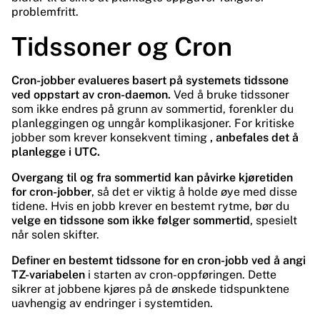
problemfritt.
Tidssoner og Cron
Cron-jobber evalueres basert på systemets tidssone
ved oppstart av cron-daemon.
Ved å bruke tidssoner
som ikke endres på grunn av sommertid, forenkler du
planleggingen og unngår komplikasjoner. For kritiske
jobber som krever konsekvent timing
, anbefales det å
planlegge i UTC.
Overgang til og fra sommertid kan påvirke kjøretiden
for cron-jobber
, så det er viktig å holde øye med disse
tidene. Hvis en jobb krever en bestemt rytme, bør du
velge en tidssone som ikke følger sommertid
, spesielt
når solen skifter.
Definer en bestemt tidssone for en cron-jobb ved å angi
TZ-variabelen
i starten av cron-oppføringen. Dette
sikrer at jobbene kjøres på de ønskede tidspunktene
uavhengig av endringer i systemtiden.