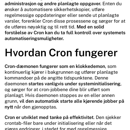
administrasjon og andre planlagte oppgaver.
Enten du
ønsker å automatisere sikkerhetskopier, utføre
regelmessige oppdateringer eller sende ut planlagte
varsler, forenkler Cron disse prosessene og sørger for at
de utføres nøyaktig og til rett tid.
Med en solid
forståelse av Cron kan du ta full kontroll over systemets
automatiseringsmuligheter.
Hvordan Cron fungerer
Cron-dæmonen fungerer som en klokkedemon
, som
kontinuerlig kjører i bakgrunnen og utfører planlagte
kommandoer på de angitte tidspunktene. Denne
daemonen
startes vanligvis under systeminitialisering
,
og sørger for at cron-jobbene dine blir utført som
planlagt. Hvis daemonen stoppes av en eller annen
grunn,
vil den automatisk starte alle kjørende jobber på
nytt
når den gjenopptas.
Cron er utviklet med tanke på effektivitet
. Den sjekker
crontab-filer bare under initialisering eller når det
gjøres endringer, i stedet for med regelmessige