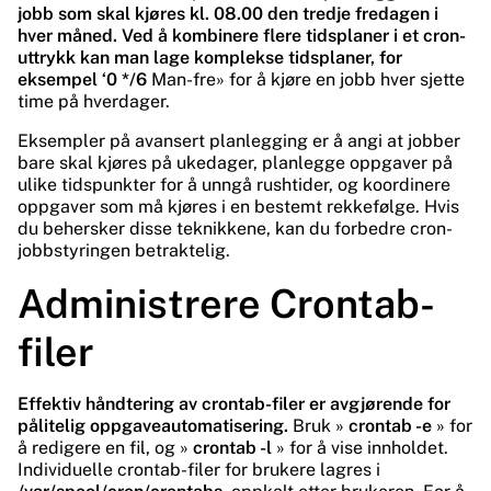
jobb som skal kjøres kl. 08.00 den tredje fredagen i
hver måned. Ved å kombinere flere tidsplaner i et cron-
uttrykk kan man lage komplekse tidsplaner, for
eksempel ‘0 */6
Man-fre» for å kjøre en jobb hver sjette
time på hverdager.
Eksempler på avansert planlegging er å angi at jobber
bare skal kjøres på ukedager, planlegge oppgaver på
ulike tidspunkter for å unngå rushtider, og koordinere
oppgaver som må kjøres i en bestemt rekkefølge. Hvis
du behersker disse teknikkene, kan du forbedre cron-
jobbstyringen betraktelig.
Administrere Crontab-
filer
Effektiv håndtering av crontab-filer er avgjørende for
pålitelig oppgaveautomatisering.
Bruk »
crontab -e
» for
å redigere en fil, og »
crontab -l
» for å vise innholdet.
Individuelle crontab-filer for brukere lagres i