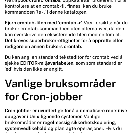
/var/spool/cron/crontabs
, oppkalt etter brukeren. For å
kontrollere at en crontab-fil finnes, kan du bruke
kommandoen ‘ls -l’ i denne katalogen.
Fjern crontab-filen med ‘crontab -r’.
Vær forsiktig når du
bruker crontab-kommandoen uten alternativer, da den
kan overskrive den eksisterende filen med en tom fil.
Det kreves superbrukerrettigheter for å opprette eller
redigere en annen brukers crontab.
Du kan angi en standard teksteditor for crontab ved å
sjekke
EDITOR-miljøvariabelen
, som som standard er
‘ed’ hvis den ikke er angitt.
Vanlige bruksområder
for Cron-jobber
Cron-jobber er uvurderlige for å automatisere repetitive
oppgaver i Unix-lignende systemer.
Vanlige
bruksområder er
regelmessig sikkerhetskopiering
,
systemvedlikehold
og planlagte operasjoner. Hvis du