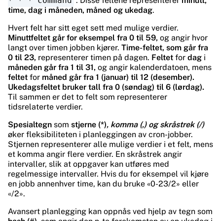
* * * command
. Disse feltene representerer
minutt,
time, dag i måneden, måned og ukedag
.
Hvert felt har sitt eget sett med mulige verdier.
Minuttfeltet går for eksempel fra 0 til 59,
og angir hvor
langt over timen jobben kjører.
Time-feltet, som går fra
0 til 23,
representerer timen på dagen.
Feltet
for
dag
i
måneden går fra 1 til 31,
og angir kalenderdatoen, mens
feltet
for
måned går fra 1 (januar) til 12 (desember).
Ukedagsfeltet bruker tall fra 0 (søndag) til 6 (lørdag).
Til sammen er det to felt som representerer
tidsrelaterte verdier.
Spesialtegn
som
stjerne (*)
, komma (,) og skråstrek (/)
øker fleksibiliteten i planleggingen av cron-jobber.
Stjernen representerer alle mulige verdier i et felt, mens
et komma angir flere verdier. En skråstrek angir
intervaller, slik at oppgaver kan utføres med
regelmessige intervaller. Hvis du for eksempel vil kjøre
en jobb annenhver time, kan du bruke «0-23/2» eller
«/2».
Avansert planlegging kan oppnås ved hjelp av tegn som