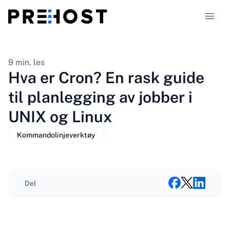
Webhotelltyper
9 min. les
Hva er Cron? En rask guide
Sammenligninger
til planlegging av jobber i
UNIX og Linux
Kuponger
319
Kommandolinjeverktøy
Blogg
NO
Del