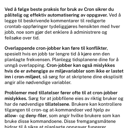
Ved å følge beste praksis for bruk av Cron sikrer du
pålitelig og effektiv automatisering av oppgaver.
Ved å
legge til beskrivende kommentarer til redigerte
crontab-oppføringer tydeliggjøres hensikten med hver
jobb, noe som gjør det enklere å administrere og
feilsøke over tid.
Overlappende cron-jobber kan føre til konflikter
,
spesielt hvis en jobb tar lengre tid å kjøre enn den
planlagte frekvensen. Planlegg tidsplanene dine for å
unngå overlapping.
Cron-jobber kan også mislykkes
hvis de er avhengige av miljøvariabler som ikke er lastet
inn i cron-miljøet
, så sørg for at skriptene dine eksplisitt
angir alle nødvendige variabler.
Problemer med tillatelser fører ofte til at cron-jobber
mislykkes.
Sørg for at jobbfilene eies av riktig bruker og
har de nødvendige
tillatelsene
. Brukere kan kontrollere
tilgangen til cron- og at-kommandoer ved hjelp av
allow-
og
deny-filer
, som angir hvilke brukere som kan
bruke disse kommandoene. Disse fremgangsmåtene
bidrar til å sikre at planlagte oppgaver fungerer