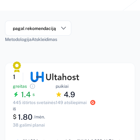
pagal rekomendaciją
Metodologija
Atskleidimas
1
greitas
puikiai
1.4
4.9
s
445 ištirtos svetainės
149 atsiliepimai
iš
1.80
$
/mėn.
38 galimi planai