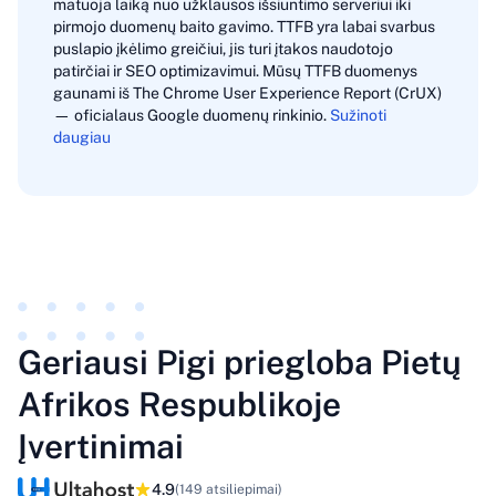
matuoja laiką nuo užklausos išsiuntimo serveriui iki
pirmojo duomenų baito gavimo. TTFB yra labai svarbus
puslapio įkėlimo greičiui, jis turi įtakos naudotojo
patirčiai ir SEO optimizavimui. Mūsų TTFB duomenys
gaunami iš The Chrome User Experience Report (CrUX)
— oficialaus Google duomenų rinkinio.
Sužinoti
daugiau
Geriausi Pigi priegloba Pietų
Afrikos Respublikoje
Įvertinimai
4.9
(149 atsiliepimai)