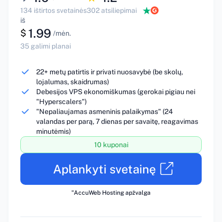
134 ištirtos svetainės
302 atsiliepimai
iš
1.99
$
/mėn.
35 galimi planai
22+ metų patirtis ir privati nuosavybė (be skolų,
lojalumas, skaidrumas)
Debesijos VPS ekonomiškumas (gerokai pigiau nei
"Hyperscalers")
"Nepaliaujamas asmeninis palaikymas" (24
valandas per parą, 7 dienas per savaitę, reagavimas
minutėmis)
10 kuponai
Aplankyti svetainę
"AccuWeb Hosting apžvalga