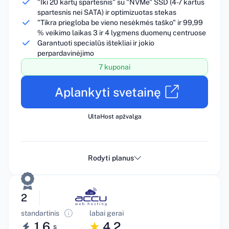
"Iki 20 kartų spartesnis" su "NVMe" SSD (4-7 kartus
spartesnis nei SATA) ir optimizuotas stekas
"Tikra priegloba be vieno nesėkmės taško" ir 99,99
% veikimo laikas 3 ir 4 lygmens duomenų centruose
Garantuoti specialūs ištekliai ir jokio
perpardavinėjimo
7 kuponai
Aplankyti svetainę
UltaHost apžvalga
Rodyti planus
2
standartinis
labai gerai
1.6
4.2
s