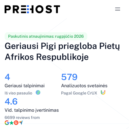
Talpinimo tipai
Paskutinis atnaujinimas:
rugpjūčio 2026
Geriausi Pigi priegloba Pietų
Palyginimai
Afrikos Respublikoje
Kuponai
319
4
579
Tinklaraštis
Geriausi talpinimai
Analizuotos svetainės
Iš viso pasaulio
Pagal Google CrUX
LT
4.6
Vid. talpinimo įvertinimas
6699 reviews from