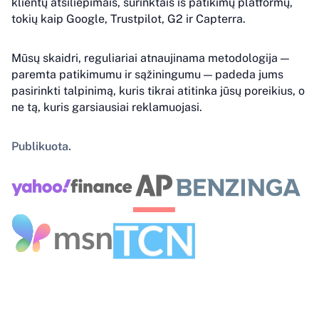
klientų atsiliepimais, surinktais iš patikimų platformų,
tokių kaip Google, Trustpilot, G2 ir Capterra.
Mūsų skaidri, reguliariai atnaujinama metodologija —
paremta patikimumu ir sąžiningumu — padeda jums
pasirinkti talpinimą, kuris tikrai atitinka jūsų poreikius, o
ne tą, kuris garsiausiai reklamuojasi.
Publikuota.