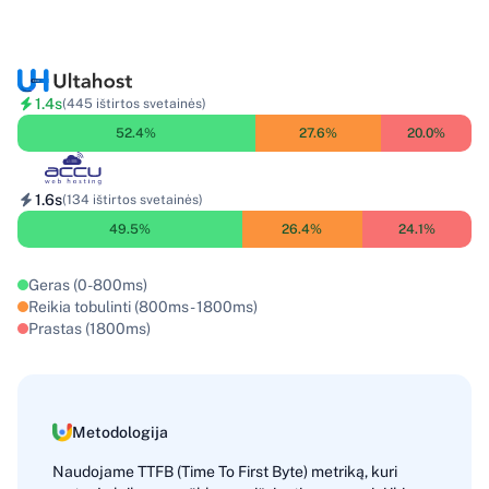
1.4s
(445 ištirtos svetainės)
52.4%
27.6%
20.0%
1.6s
(134 ištirtos svetainės)
49.5%
26.4%
24.1%
Geras (0-800ms)
Reikia tobulinti (800ms - 1800ms)
Prastas (1800ms)
Metodologija
Naudojame TTFB (Time To First Byte) metriką, kuri