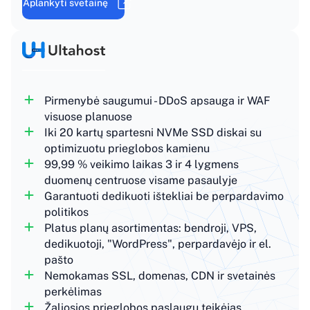
Aplankyti svetainę
Pirmenybė saugumui - DDoS apsauga ir WAF
visuose planuose
Iki 20 kartų spartesni NVMe SSD diskai su
optimizuotu prieglobos kamienu
99,99 % veikimo laikas 3 ir 4 lygmens
duomenų centruose visame pasaulyje
Garantuoti dedikuoti ištekliai be perpardavimo
politikos
Platus planų asortimentas: bendroji, VPS,
dedikuotoji, "WordPress", perpardavėjo ir el.
pašto
Nemokamas SSL, domenas, CDN ir svetainės
perkėlimas
Žaliosios prieglobos paslaugų teikėjas,