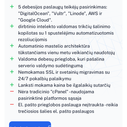
5 debesijos paslaugų teikėjų pasirinkimas:
"DigitalOcean", "Vultr", "Linode", AWS ir
"Google Cloud".
dirbtinio intelekto valdomas trikčių šalinimo
kopilotas su 1 spustelėjimu automatizuotomis
rezoliucijomis
Automatinio mastelio architektūra
tūkstančiams vienu metu veikiančių naudotojų
Valdoma debesų priegloba, kuri pašalina
serverio valdymo sudėtingumą
Nemokamas SSL ir svetainių migravimas su
24/7 pokalbių palaikymu
Lanksti mokama kaina be ilgalaikių sutarčių
Nėra tradicinio "cPanel" - naudojama
pasirinktinė platformos sąsaja
El. pašto prieglobos paslauga neįtraukta - reikia
trečiosios šalies el. pašto paslaugos