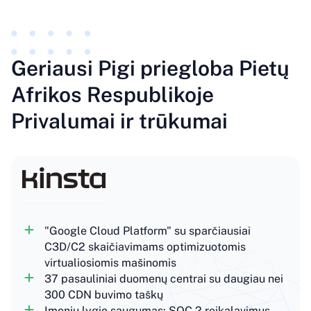
Geriausi Pigi priegloba Pietų
Afrikos Respublikoje
Privalumai ir trūkumai
"Google Cloud Platform" su sparčiausiai
C3D/C2 skaičiavimams optimizuotomis
virtualiosiomis mašinomis
37 pasauliniai duomenų centrai su daugiau nei
300 CDN buvimo taškų
Įmonių lygio saugumas: SOC 2 reikalavimus