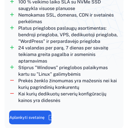
100 % veikimo laiko SLA su NVMe SSD
saugykla visuose planuose
Nemokamas SSL, domenas, CDN ir svetainės
perkėlimas
Platus prieglobos paslaugų asortimentas:
bendroji priegloba, VPS, dedikuotoji priegloba,
"WordPress" ir perpardavėjo priegloba
24 valandas per parą, 7 dienas per savaitę
teikiama greita pagalba ir asmeninis
aptarnavimas
Stiprus "Windows" prieglobos palaikymas
kartu su "Linux" galimybėmis
Prekės ženklo žinomumas yra mažesnis nei kai
kurių pagrindinių konkurentų
Kai kurių dedikuotų serverių konfigūracijų
kainos yra didesnės
Aplankyti svetainę