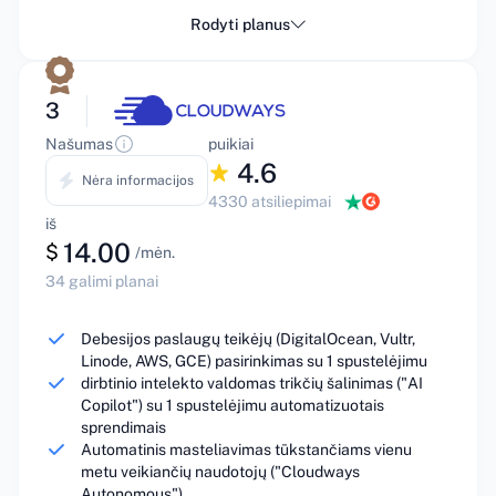
Rodyti planus
3
Našumas
puikiai
4.6
Nėra informacijos
4330 atsiliepimai
iš
14.00
$
/mėn.
34 galimi planai
Debesijos paslaugų teikėjų (DigitalOcean, Vultr,
Linode, AWS, GCE) pasirinkimas su 1 spustelėjimu
dirbtinio intelekto valdomas trikčių šalinimas ("AI
Copilot") su 1 spustelėjimu automatizuotais
sprendimais
Automatinis masteliavimas tūkstančiams vienu
metu veikiančių naudotojų ("Cloudways
Autonomous")