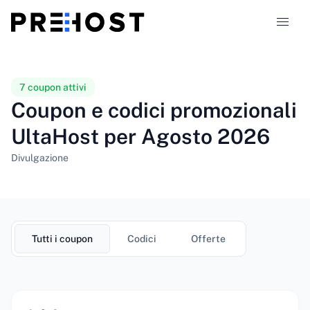
Tipi di hosting
7 coupon attivi
Coupon e codici promozionali
Confronti
UltaHost per Agosto 2026
Coupon
319
Divulgazione
Blog
IT
Tutti i coupon
Codici
Offerte