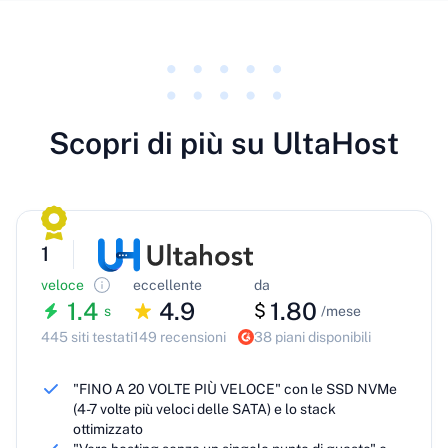
Scopri di più su UltaHost
1
veloce
eccellente
da
1.4
4.9
1.80
$
s
/mese
445 siti testati
149 recensioni
38 piani disponibili
"FINO A 20 VOLTE PIÙ VELOCE" con le SSD NVMe
(4-7 volte più veloci delle SATA) e lo stack
ottimizzato