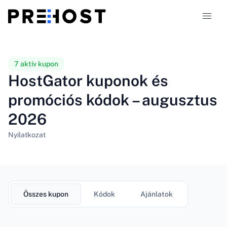
Tárhely-típusok
7 aktív kupon
HostGator kuponok és
Összehasonlítások
promóciós kódok – augusztus
2026
Kuponok
319
Nyilatkozat
Blog
HU
Összes kupon
Kódok
Ajánlatok