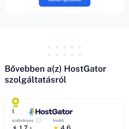
Bővebben a(z) HostGator
szolgáltatásról
1
szabványos
kiváló
1.7
4.6
s