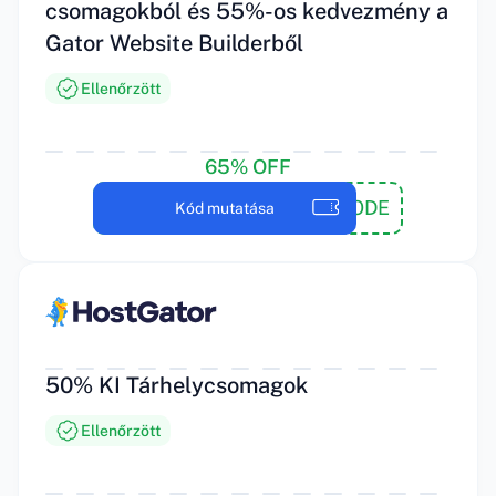
csomagokból és 55%-os kedvezmény a
Gator Website Builderből
Ellenőrzött
65% OFF
SAVECODE
Kód mutatása
50% KI Tárhelycsomagok
Ellenőrzött