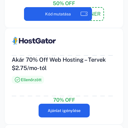
50% OFF
WPBEGINNER
Kód mutatása
Akár 70% Off Web Hosting – Tervek
$2.75/mo-tól
Ellenőrzött
70% OFF
Ajánlat igénylése