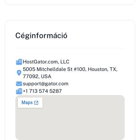
Céginformáció
HostGator.com, LLC
5005 Mitchelldale St #100, Houston, TX,
77092, USA
support@gator.com
+1 713 574 5287