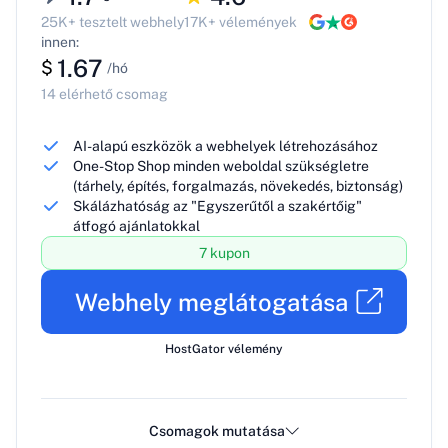
25K+ tesztelt webhely
17K+ vélemények
innen:
1.67
$
/hó
14 elérhető csomag
AI-alapú eszközök a webhelyek létrehozásához
One-Stop Shop minden weboldal szükségletre
(tárhely, építés, forgalmazás, növekedés, biztonság)
Skálázhatóság az "Egyszerűtől a szakértőig"
átfogó ajánlatokkal
7 kupon
Webhely meglátogatása
HostGator vélemény
Csomagok mutatása