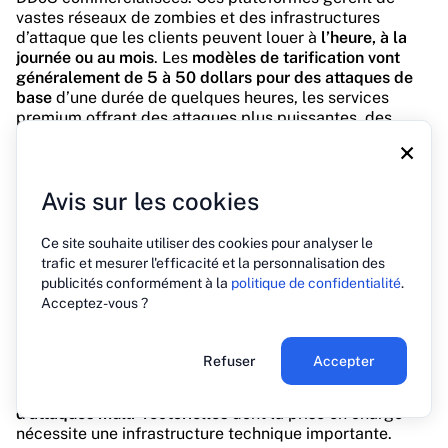
vastes réseaux de zombies et des infrastructures
d’attaque que les clients peuvent louer à
l’heure, à la
journée ou au mois
. Les
modèles de tarification vont
généralement de 5 à 50 dollars pour des attaques de
base
d’une durée de quelques heures, les services
premium offrant des attaques plus puissantes, des
durées plus longues et des fonctions supplémentaires
×
telles que des capacités de contournement des
systèmes de protection courants.
Avis sur les cookies
Le modèle commercial de ces services comprend
souvent une
assistance à la clientèle, des tutoriels pour
Ce site souhaite utiliser des cookies pour analyser le
les utilisateurs et des accords de niveau de service
trafic et mesurer l'efficacité et la personnalisation des
garantissant des intensités d’attaque spécifiques. De
publicités conformément à la
politique de confidentialité
.
nombreuses plateformes proposent des
niveaux de
Acceptez-vous ?
service échelonnés
avec des noms tels que « Basic »,
« Professional » et « Enterprise » qui reflètent les offres
de logiciels légitimes. Les services avancés offrent des
Refuser
Accepter
fonctionnalités telles que la
programmation des
attaques, le ciblage géographique et des combinaisons
d’attaques multi-vectorielles
dont la prise en charge
nécessite une infrastructure technique importante.