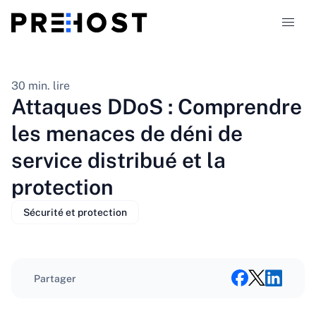
Types d'hébergement
30 min. lire
Attaques DDoS : Comprendre
Comparaisons
les menaces de déni de
service distribué et la
Coupons
319
protection
Blog
Sécurité et protection
FR
Partager