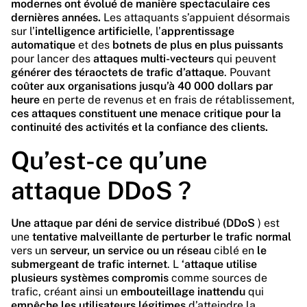
modernes ont évolué de manière spectaculaire ces
dernières années.
Les attaquants s’appuient désormais
sur l’
intelligence artificielle
, l’
apprentissage
automatique
et des
botnets de plus en plus puissants
pour lancer des
attaques multi-vecteurs
qui peuvent
générer des téraoctets de trafic d’attaque
. Pouvant
coûter aux organisations jusqu’à 40 000 dollars par
heure
en perte de revenus et en frais de rétablissement,
ces attaques constituent une menace critique pour la
continuité des activités et la confiance des clients.
Qu’est-ce qu’une
attaque DDoS ?
Une attaque par déni de service distribué (DDoS
) est
une
tentative malveillante de perturber le trafic normal
vers un
serveur, un service ou un réseau
ciblé en
le
submergeant de trafic internet
. L
‘attaque utilise
plusieurs systèmes compromis
comme sources de
trafic, créant ainsi un
embouteillage inattendu
qui
empêche les utilisateurs légitimes
d’atteindre la