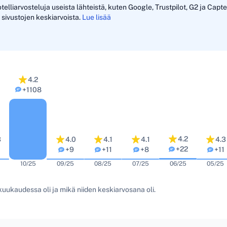
liarvosteluja useista lähteistä, kuten Google, Trustpilot, G2 ja Capt
 sivustojen keskiarvoista.
Lue lisää
4.2
+1108
4.2
3
4.0
4.1
4.1
4.3
+22
+9
+11
+8
+11
10/25
09/25
08/25
07/25
06/25
05/25
uukaudessa oli ja mikä niiden keskiarvosana oli.