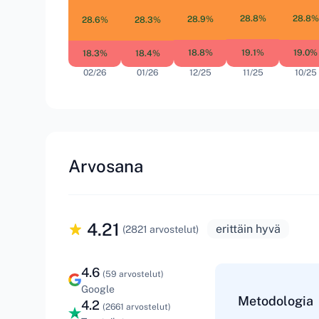
28.8%
28.8%
28.9%
28.6%
28.3%
19.1%
19.0%
18.8%
18.4%
18.3%
02/26
01/26
12/25
11/25
10/25
Arvosana
4.21
erittäin hyvä
(2821 arvostelut)
4.6
(59 arvostelut)
Google
Metodologia
4.2
(2661 arvostelut)