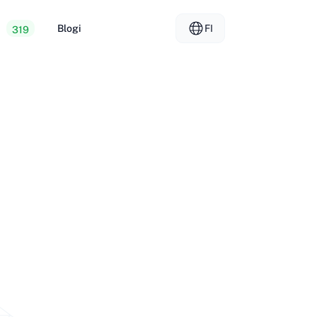
t
Blogi
FI
319
 Web Hosting
EL - Ελληνικά
vs
idut palvelimet
FR - Français
er Hosting
KO - 한국어
okmål
PL - Polski
SK - Slovenčina
ка
ZH-CN - 简体中文