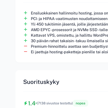
Ensiluokkainen hallinnoitu hosting, jossa 
PCI- ja HIPAA-vaatimusten noudattamiseen e
Yli 450 tukitiimin jäsentä, joille järjestetää
AMD EPYC -prosessorit ja NVMe SSD -talle
Kattavat VPS, omistettu, ja hallittu WordPr
30 päivän rahat takaisin -takuu ilmaisella s
Premium-hinnoittelu asettaa sen budjettiyst
Ei jaettuja hosting-paketteja pienille tai alo
Suorituskyky
1.4
(7138 sivustoa testattu)
nopea
s