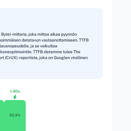
Byte) -mittaria, joka mittaa aikaa pyynnön
ensimmäisen datatavun vastaanottamiseen. TTFB
tausnopeudelle, ja se vaikuttaa
koneoptimointiin. TTFB-datamme tulee The
 (CrUX) -raportista, joka on Googlen virallinen
1.40s
53.3%