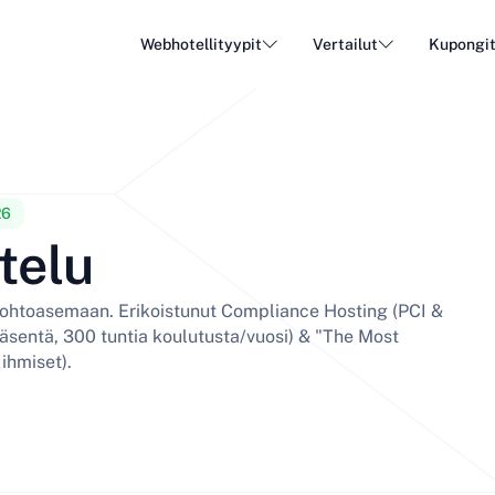
Webhotellityypit
Vertailut
Kupongi
WordPress Hosting
Halpa
DA - Dansk
Popular
DE - Deutsch
vs
vs
Pilvi hosting
Dediko
Trendy
ET - Eesti
FI - Suomi
26
telu
Sähköposti hosting
Resell
Hot
vs
vs
IT - Italiano
JA - 日本語
johtoasemaan. Erikoistunut Compliance Hosting (PCI &
NL - Nederlands
NO - Norsk b
äsentä, 300 tuntia koulutusta/vuosi) & "The Most
Näytä kaikki tyypit
ihmiset).
Näytä kaikki tai luo uusi
RO - Română
RU - Русский
TR - Türkçe
UK - Українсь