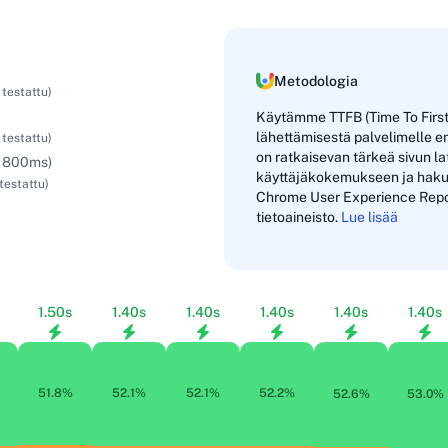
Metodologia
 testattu)
Käytämme TTFB (Time To First 
lähettämisestä palvelimelle 
 testattu)
on ratkaisevan tärkeä sivun la
-1800ms)
käyttäjäkokemukseen ja haku
testattu)
Chrome User Experience Report
tietoaineisto.
Lue lisää
1.50s
1.40s
1.40s
1.40s
1.40s
1.40s
51.8%
52.1%
52.1%
52.2%
52.6%
53.0%