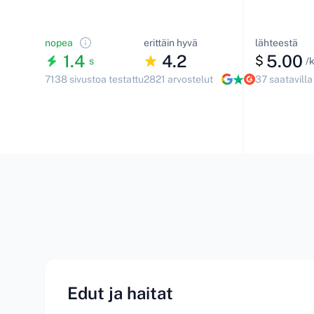
nopea
erittäin hyvä
lähteestä
1.4
4.2
5.00
$
s
/
7138 sivustoa testattu
2821 arvostelut
37 saatavilla
Edut ja haitat