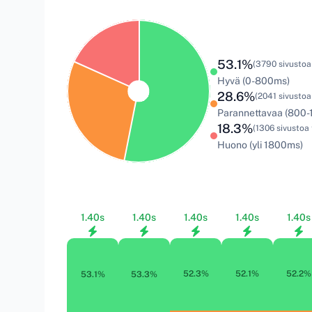
53.1%
(3790 sivustoa
Hyvä (0-800ms)
28.6%
(2041 sivustoa
Parannettavaa (800
18.3%
(1306 sivustoa 
Huono (yli 1800ms)
1.40s
1.40s
1.40s
1.40s
1.40s
52.1%
52.2%
52.3%
53.1%
53.3%