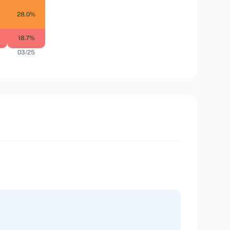
28.0%
18.7%
03/25