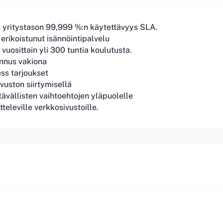
on yritystason 99,999 %:n käytettävyys SLA.
rikoistunut isännöintipalvelu
n vuosittain yli 300 tuntia koulutusta.
nnus vakiona
ess tarjoukset
ivuston siirtymisellä
ävällisten vaihtoehtojen yläpuolelle
itteleville verkkosivustoille.