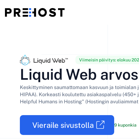
Jaettu hosting
BG - Български
CS - Čeština
vs
VPS
EN - English
ES - Español
Viimeisin päivitys:
elokuu 20
Liquid Web arvos
Halpa VPS
HU - Magyar
ID - Indonesia
Keskittyminen saumattomaan kasvuun ja toimialan 
LT - Lietuvių
LV - Latviešu
HIPAA). Korkeasti koulutettu asiakaspalvelu (450+ j
Helpful Humans in Hosting" (Hostingin avuliaimmat 
PT-BR - Português
PT-PT - Português
SL - Slovenščina
SV - Svenska
Vieraile sivustolla
9 kuponkia