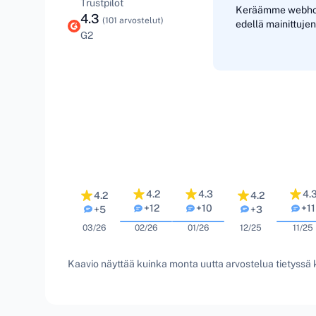
Trustpilot
Keräämme webhotel
4.3
(101 arvostelut)
edellä mainittujen
G2
4.2
4.3
4.
4.2
4.2
+12
+10
+11
+5
+3
03/26
02/26
01/26
12/25
11/25
Kaavio näyttää kuinka monta uutta arvostelua tietyssä k