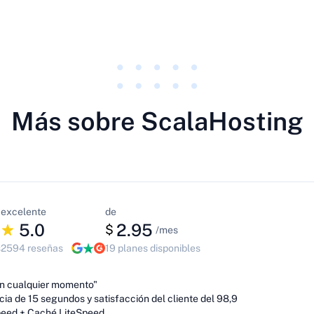
Más sobre ScalaHosting
excelente
de
5.0
2.95
$
/mes
s
2594 reseñas
19 planes disponibles
 en cualquier momento"
cia de 15 segundos y satisfacción del cliente del 98,9
peed + Caché LiteSpeed