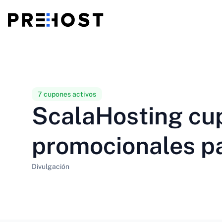
Alojamiento compartido
BG - Български
CS - Čeština
vs
VPS
EN - English
ES - Español
7 cupones activos
ScalaHosting cu
VPS baratos
HU - Magyar
ID - Indonesia
promocionales p
LT - Lietuvių
LV - Latviešu
Divulgación
PT-BR - Português
PT-PT - Português
SL - Slovenščina
SV - Svenska