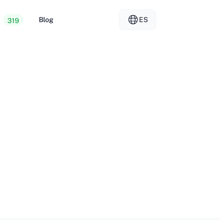
Blog
ES
319
iento web barato
EL - Ελληνικά
vs
ores dedicados
FR - Français
iento para revendedores
KO - 한국어
okmål
PL - Polski
SK - Slovenčina
ка
ZH-CN - 简体中文