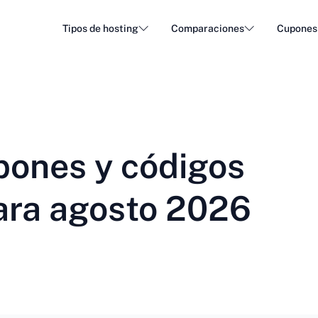
Tipos de hosting
Comparaciones
Cupones
Alojamiento WordPress
Alojam
DA - Dansk
Popular
DE - Deutsch
vs
vs
Alojamiento en la nube
Servid
Trendy
ET - Eesti
FI - Suomi
pones y códigos
Alojamiento de correo electrónico
Alojam
Hot
vs
vs
IT - Italiano
JA - 日本語
ara agosto 2026
NL - Nederlands
NO - Norsk b
Ver todos los tipos
Ver todos o crear nuevo
RO - Română
RU - Русский
TR - Türkçe
UK - Українсь