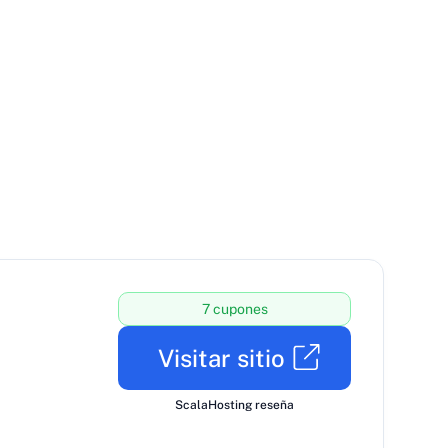
7 cupones
Visitar sitio
ScalaHosting reseña