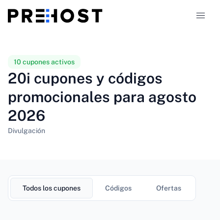
Tipos de hosting
10 cupones activos
20i cupones y códigos
Comparaciones
promocionales para agosto
2026
Cupones
319
Divulgación
Blog
ES
Todos los cupones
Códigos
Ofertas