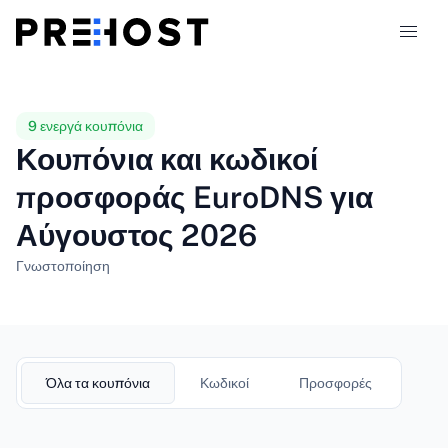
Τύποι φιλοξενίας
9 ενεργά κουπόνια
Κουπόνια και κωδικοί
Συγκρίσεις
προσφοράς EuroDNS για
Αύγουστος 2026
Κουπόνια
319
Γνωστοποίηση
Ιστολόγιο
EL
Όλα τα κουπόνια
Κωδικοί
Προσφορές