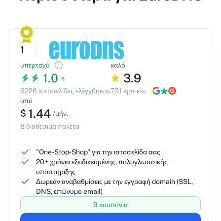
1
υπερταχύ
καλό
1.0
3.9
s
6226 ιστοσελίδες ελέγχθηκαν
731 κριτικές
από
1.44
$
/μήν.
8 διαθέσιμα πακέτα
"One-Stop-Shop" για την ιστοσελίδα σας
20+ χρόνια εξειδικευμένης, πολυγλωσσικής
υποστήριξης
Δωρεάν αναβαθμίσεις με την εγγραφή domain (SSL,
DNS, επώνυμο email)
9 κουπόνια