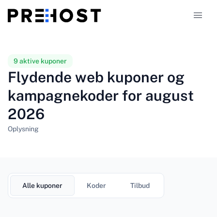
Hostingtyper
9 aktive kuponer
Flydende web kuponer og
Sammenligninger
kampagnekoder for august
2026
Kuponer
324
Oplysning
Blog
DA
Alle kuponer
Koder
Tilbud