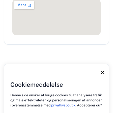
×
Cookiemeddelelse
Om os
Blog
Tryk på
Kontakt
Politik for beskyttelse af personlige oplysninger
Denne side ønsker at bruge cookies til at analysere trafik
og måle effektiviteten og personaliseringen af annoncer
i overensstemmelse med
privatlivspolitik
. Accepterer du?