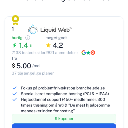
1
hurtig
meget godt
1.4
4.2
s
7138 testede sider
2821 anmeldelser
fra
5.00
$
/md.
37 tilgængelige planer
Fokus på problemfri vækst og brancheledelse
Specialiseret compliance-hosting (PCI & HIPAA)
Højtuddannet support (450+ medlemmer, 300
timers træning om året) & "De mest hjælpsomme
mennesker inden for hosting"
9 kuponer